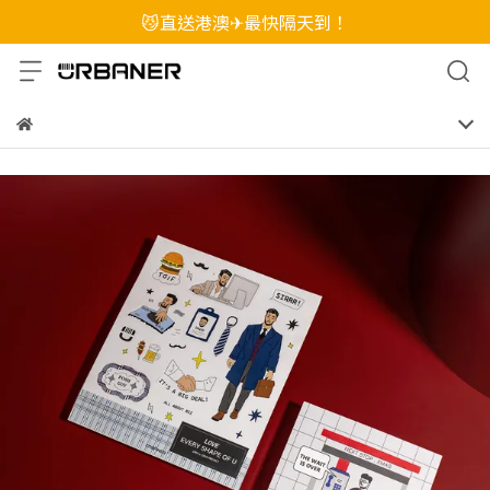
😼直送港澳✈最快隔天到！