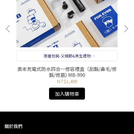
限量包裝-父親節&男生禮物
贈設計小卡+貼紙組
i防
奧本充電式防水四合一修容禮盒（刮鬍/鼻毛/修
鬍/
鬍/修眉) MB-990
MB-
NT$1,499
加入購物車
關於我們