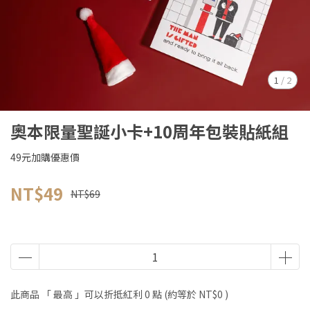
1
/
2
奧本限量聖誕小卡+10周年包裝貼紙組
49元加購優惠價
NT$49
NT$69
此商品 「 最高 」可以折抵紅利
0
點 (約等於
NT$0
)