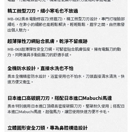
精工微型刀刃，細小寒毛也不放過
MB-062奧本電動修容刀(修眉刀)，精工微型刀刃設計，專門打理臉部
細毛，在渺小的細節也能輕鬆解決，輕輕鬆鬆，眉宇之間，自然散發
出個人魅力。
超薄彈性刀網貼合肌膚，乾淨不留痕跡
MB-063超薄彈性安全刀網，可緊密貼合肌膚弧度，擁有電鬍刀的動
力，同時兼具手動刮鬍刀的舒適手感。
全機防水設計，直接水洗也不怕
奧本全機精密防水設計，浴室使用也不怕水，刀頭直接清水清洗，快
速方便又衛生。
日本進口高碳鋼刀刃，搭配日本進口Mabuchi馬達
奧本特別選用日本進口頂級高密度碳鋼刀刃，堅硬耐久使用；搭配日
本進口Mabuchi馬達，超強馬力，讓您使用快速方便不卡毛。
立體圓形安全刀頭，專為鼻腔構造設計