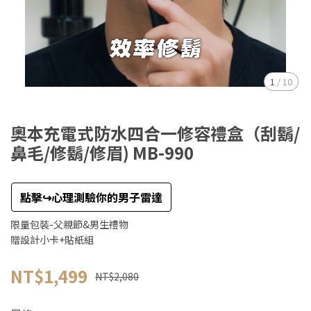
1
/
10
奧本充電式防水四合一修容禮盒（刮鬍/
鼻毛/修鬍/修眉) MB-990
點擊↪︎心理測驗你的男子雷達
限量包裝-父親節&男生禮物
贈設計小卡+貼紙組
NT$1,499
NT$2,080