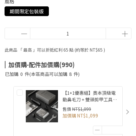
風格
期間限定包裝版
此商品 「 最高 」可以折抵紅利
65
點 (約等於
NT$65
)
加價購-配件加價購(990)
已加購
0
件
(本區商品可以加購
8
件)
【1+1優惠組】奧本頂級電
動鼻毛刀 + 雙頭剪甲工具組
(MB-041B+CT-01)
售價
NT$1,099
加價購
NT$1,099