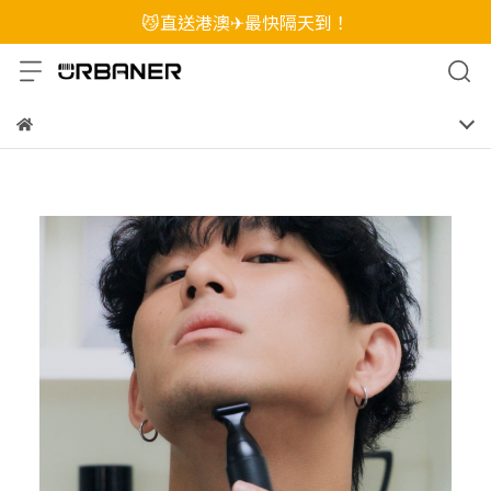
😼直送港澳✈最快隔天到！