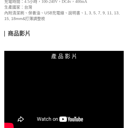
充電時間：4.5小時，100-240V，DC4v，400mA
生產國家：台灣
內附清潔刷、保養油、USB充電線、說明書、1, 3, 5, 7, 9, 11, 13,
15, 18mm&打薄調整梳
商品影片
產 品 影 片