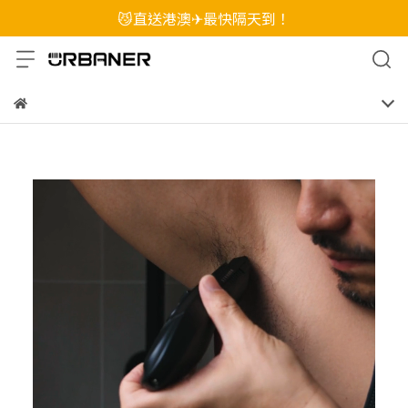
😼直送港澳✈最快隔天到！