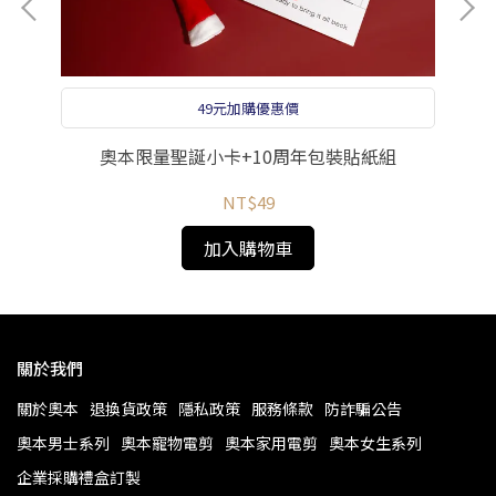
49元加購優惠價
B
奧本限量聖誕小卡+10周年包裝貼紙組
M
NT$49
加入購物車
關於我們
關於奧本
退換貨政策
隱私政策
服務條款
防詐騙公告
奧本男士系列
奧本寵物電剪
奧本家用電剪
奧本女生系列
企業採購禮盒訂製