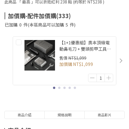
此商品 「 最高 」可以折抵紅利
238
點 (約等於
NT$238
)
加價購-配件加價購(333)
已加購
0
件
(本區商品可以加購
5
件)
【1+1優惠組】奧本頂級電
動鼻毛刀 + 雙頭剪甲工具組
(MB-041B+CT-01)
售價
NT$1,099
加價購
NT$1,099
商品介紹
規格說明
商品影片