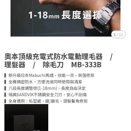
1
/
11
奧本頂級充電式防水電動理毛器 /
理髮器 / 除毛刀 MB-333B
▍新升級日本Mabuchi馬達，效能一流，俐落修剪
▍全機精密防水，方便洗澡同時使用與清潔
▍八段長度調整梳(1-18mm)，長度自由決定
▍瑞典SANDVIK不銹鋼安全刀刃，安心不刮傷
▍全身適用：私密處、腿/腋毛、頭髮鬢角修剪