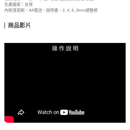
生產國家：台灣
內附清潔刷、AA電池、說明書、2, 4, 6, 8mm調整梳
商品影片
操 作 說 明