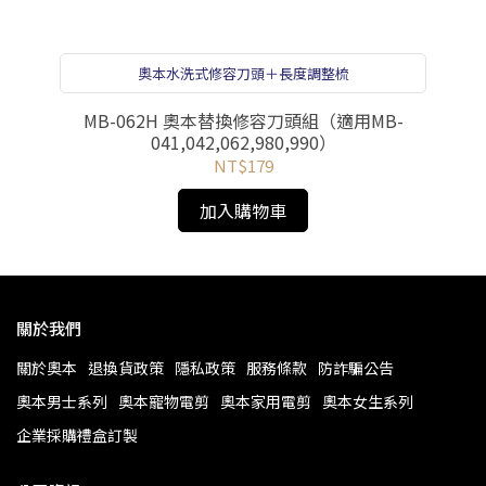
奧本水洗式修容刀頭＋長度調整梳
MB-062H 奧本替換修容刀頭組（適用MB-
奧
041,042,062,980,990）
NT$179
加入購物車
關於我們
關於奧本
退換貨政策
隱私政策
服務條款
防詐騙公告
奧本男士系列
奧本寵物電剪
奧本家用電剪
奧本女生系列
企業採購禮盒訂製