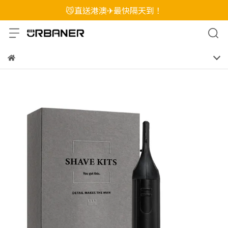
😼直送港澳✈最快隔天到！