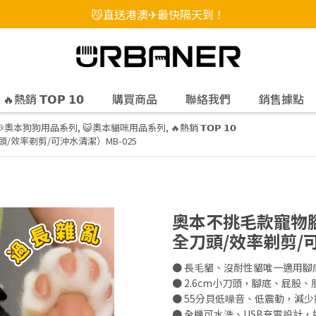
😼直送港澳✈最快隔天到！
🔥熱銷 𝗧𝗢𝗣 𝟭𝟬
購買商品
聯絡我們
銷售據點
🐶奧本狗狗用品系列
,
😺奧本貓咪用品系列
,
🔥熱銷 𝗧𝗢𝗣 𝟭𝟬
效率剃剪/可沖水清潔）MB-025
奧本不挑毛款寵物
全刀頭/效率剃剪/可
● 長毛貓、沒耐性貓唯一適用腳
● 2.6cm小刀頭，腳底、屁股
● 55分貝低噪音、低震動，減
● 全機可水洗、USB充電設計，