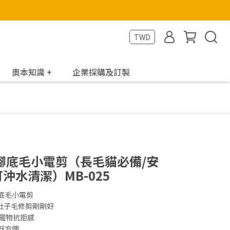
TWD
奧本知識 +
企業採購及訂製
腳底毛小電剪（長毛貓必備/安
沖水清潔）MB-025
底毛小電剪
、肚子毛修剪剛剛好
少寵物抗拒感
好方便