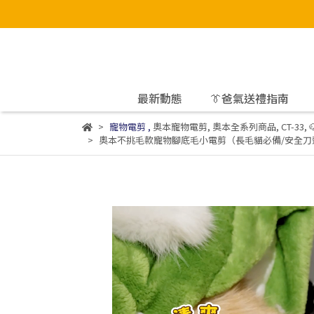
最新動態
👔爸氣送禮指南
寵物電剪
,
奧本寵物電剪
,
奧本全系列商品
,
CT-33
,
奧本不挑毛款寵物腳底毛小電剪（長毛貓必備/安全刀頭/