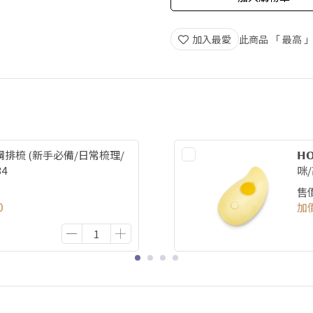
加入最愛
此商品 「 最高
排梳 (新手必備/日常梳理/
𝗛
34
咪/
售
0
加