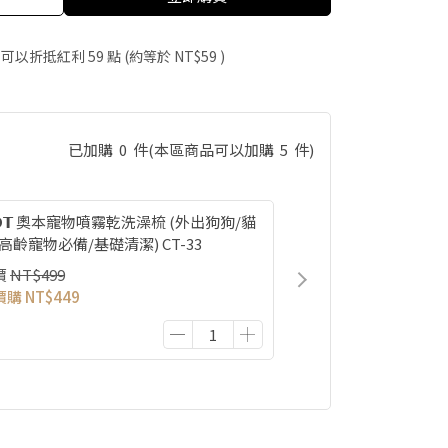
 」可以折抵紅利
59
點 (約等於
NT$59
)
已加購
0
件
(本區商品可以加購
5
件)
𝗢𝗧 奧本寵物噴霧乾洗澡梳 (外出狗狗/貓
高齡寵物必備/基礎清潔) CT-33
價
NT$499
價購
NT$449