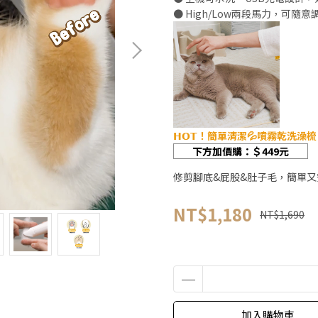
● High/Low兩段馬力，可隨
𝗛𝗢𝗧！簡單清潔💦噴霧乾洗澡梳
下方加價購：＄449元
修剪腳底&屁股&肚子毛，簡單又
NT$1,180
NT$1,690
加入購物車