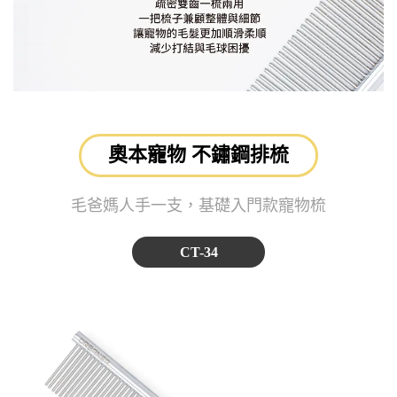
奧本寵物 不鏽鋼排梳
毛爸媽人手一支，基礎入門款寵物梳
CT-34