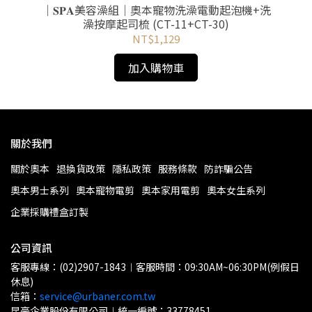
級/
｜𝐒𝐏𝐀美容澡組｜奧本寵物洗澡電動起泡機+洗

澡按摩起司梳 (CT-11+CT-30)
NT$1,129
加入購物車
關於我們
關於奧本
退換貨政策
隱私政策
服務條款
防詐騙公告
奧本男士系列
奧本寵物電剪
奧本家用電剪
奧本女生系列
企業採購禮盒訂製
公司資訊
客服專線：(02)2907-1843︱客服時間：09:30AM~06:30PM(例假日
休息)
信箱：
service@urbaner.com.tw
昆豪企業股份有限公司︱統一編號：33778451