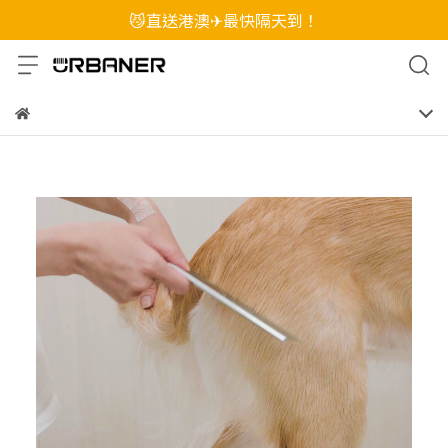
😼直送港澳✈最快隔天到！