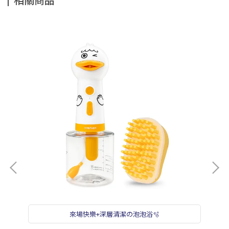
來場快樂+深層清潔の泡泡浴🫧