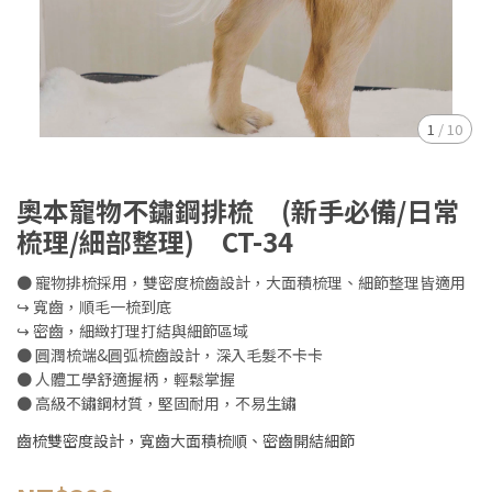
1
/
10
奧本寵物不鏽鋼排梳 (新手必備/日常
梳理/細部整理) CT-34
● 寵物排梳採用，雙密度梳齒設計，大面積梳理、細節整理皆適用
↪︎ 寬齒，順毛一梳到底
↪︎ 密齒，細緻打理打結與細節區域
● 圓潤梳端&圓弧梳齒設計，深入毛髮不卡卡
● 人體工學舒適握柄，輕鬆掌握
● 高級不鏽鋼材質，堅固耐用，不易生鏽
齒梳雙密度設計，寬齒大面積梳順、密齒開結細節