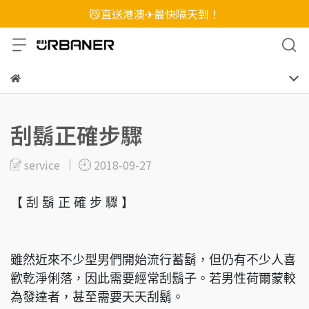
😼直送港澳✈最快隔天到！
刮鬍正確步驟
service
2018-09-27
【 刮 鬍 正 確 步 驟 】
雖然近來不少型男們開始流行蓄鬍，但仍有不少人喜
歡乾淨俐落，因此需要經常刮鬍子。若男性荷爾蒙較
為發達者，甚至需要天天刮鬍。