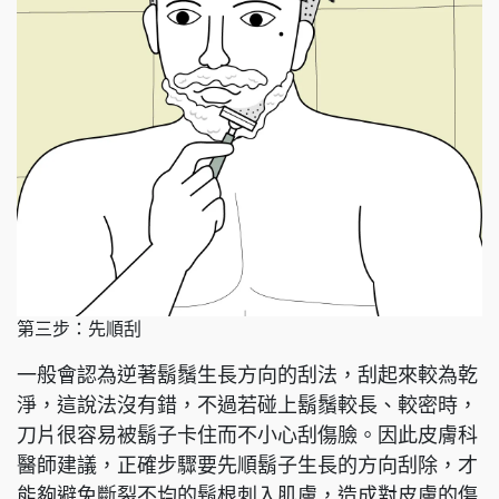
第三步：先順刮
一般會認為逆著鬍鬚生長方向的刮法，刮起來較為乾
淨，這說法沒有錯，不過若碰上鬍鬚較長、較密時，
刀片很容易被鬍子卡住而不小心刮傷臉。因此皮膚科
醫師建議，正確步驟要先順鬍子生長的方向刮除，才
能夠避免斷裂不均的鬍根刺入肌膚，造成對皮膚的傷