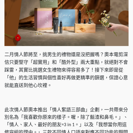
二月情人節將至，挑男生的禮物還是沒把握嗎？奧本電剪深
信只要堅守「超實用」和「酷外型」兩大重點，就絕對不會
踩雷，其實比挑選女生禮物來得容易多了！接下來即是從
「他」的生活習慣與個性喜好再做更精準的篩選，保證心意
就能直送到他心坎裡。
此次情人節奧本推出「情人絮語三部曲」企劃，一共帶來分
別名為「我喜歡你原來的樣子。喔，除了鬍渣和鼻毛。」、
「情人、家人、最好的朋友
。」以及「我想當你用這
=3 in 1
修容組的理由。」三款不同情人口語來對應不同功能的期間