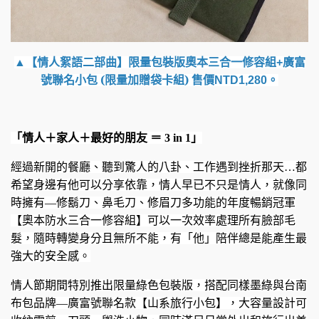
▲【情人絮語二部曲】
限量包裝版奧本三合一修容組
+
廣富
(限量加贈袋卡組)
號聯名小包
售價
NTD1,280
。
「情人＋家人＋最好的朋友
＝
3 in 1
」
經過新開的餐廳、聽到驚人的八卦、工作遇到挫折那天…都
希望身邊有他可以分享依靠，情人早已不只是情人，就像同
時擁有—修鬍刀、鼻毛刀、修眉刀多功能的年度暢銷冠軍
【奧本防水三合一修容組】可以一次效率處理所有臉部毛
髮，隨時轉變身分且無所不能，有「他」陪伴總是能產生最
強大的安全感。
情人節期間特別推出限量綠色包裝版，搭配同樣墨綠與台南
布包品牌—廣富號聯名款【山系旅行小包】，大容量設計可