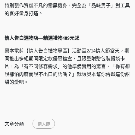
特別製作質感不凡的霧黑機身，完全為「品味男子」對工具
的喜好量身打造。
情人告白選物店—精選禮物
元起
489
奧本電剪【情人告白禮物專區】活動至
情人節當天，期
2/14
間推出多組期間限定款優惠禮盒，且限量附贈包裝提袋卡
片，為「有不同修容需求」的他準備實用的驚喜，「你有想
說卻怕肉麻而說不出口的話嗎？」就讓奧本幫你傳遞這份甜
甜的愛吧。
文章分類
情人節