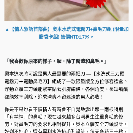
▲【情人絮語首部曲】奧本水洗式電鬍刀
鼻毛刀組
限量加
+
(
贈袋卡組
售價
。
)
NTD1,799
「我喜歡你原來的樣子。喔，除了鬍渣和鼻毛。」
奧本這次將可說是男人最需要的兩把刀
—【水洗式三刀頭
電鬍刀＋電動鼻毛刀】組成了一款限量版全方位修容禮盒。
浮動立體三刀頭能緊密貼著肌膚線條，各個角度、長短鬍鬚
都能效率刮除，追求清爽不留鬍渣的男人必收！
你是不是也看不慣情人有時會不自覺地露出那一兩根特別
「有精神」的鼻毛？現在越來越多台灣男生注重鼻毛的修
剪，對鼻毛刀的要求也相對提升，奧本立體安全刀頭設計，
好剃不扯毛，還有專利水洗排毛孔設計，每天多花三十秒，