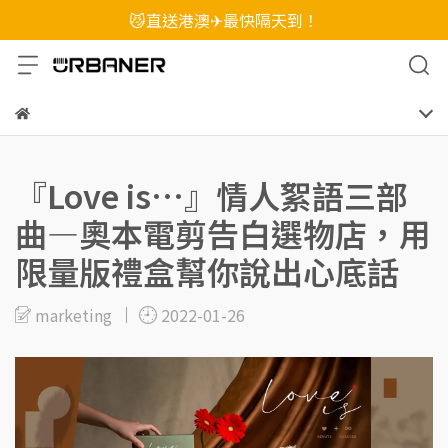
😼直送港澳✈最快隔天到！
『Love is…』情人絮語三部
曲—奧本電剪告白選物店，用
限量版禮盒幫你說出心底話
marketing
2022-01-26