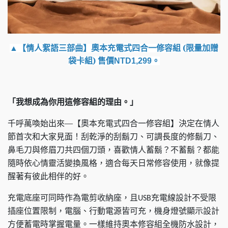
▲【情人絮語三部曲】
(限量加贈
奧本充電式四合一修容組
袋卡組)
售價
NTD1,299
。
「我想成為你用這修容組的理由。」
千呼萬喚始出來—【奧本充電式四合一修容組】決定在情人
節首次和大家見面！刮乾淨的刮鬍刀、可調長度的修鬍刀、
鼻毛刀與修眉刀共四個刀頭，喜歡情人蓄鬍？不蓄鬍？都能
隨時依心情靈活變換風格，適合每天日常修容使用，就像提
醒著有彼此相伴的好。
充電底座可同時作為電剪收納座，且
充電線設計不受限
USB
插座位置限制，電腦、行動電源皆可充，機身燈號顯示設計
方便蓄電時掌握電量。一樣維持奧本修容組全機防水設計，