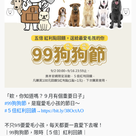
「欸，你知道嗎？９月有個重要日子」
#99狗狗節
，是寵愛毛小孩的節日～
#５倍紅利回饋
→https://bit.ly/38OctAO
不只9/9要愛毛小孩，每天都要一直愛下去喔！
｜99狗狗節，限時［５倍］紅利回饋｜