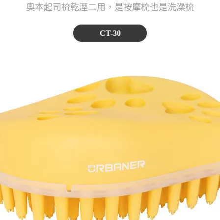
奧本起司梳乾溼二用，是按摩梳也是洗澡梳
CT-30