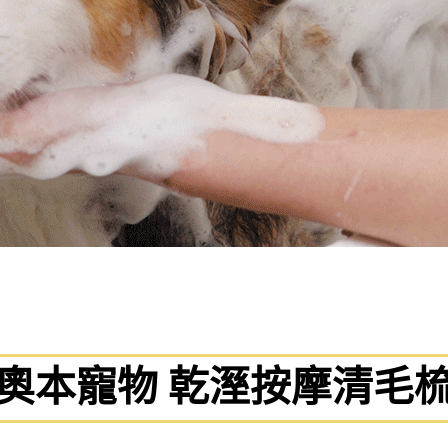
奧本寵物 乾溼按摩清毛