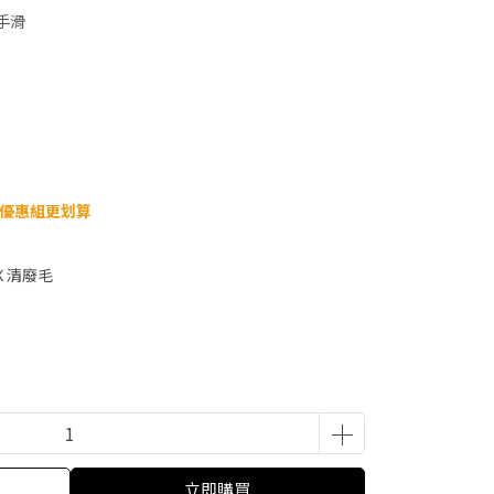
手滑
洗澡優惠組更划算
Ｘ清廢毛
立即購買