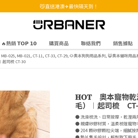
😼直送港澳✈最快隔天到！
🔥熱銷 𝗧𝗢𝗣 𝟭𝟬
購買商品
聯絡我們
銷售據點
,
MB-025
,
MB-021
,
CT-11
,
CT-33
,
CT-29
,
🐶奧本狗狗用品系列
,
😺奧本貓咪用品
起司梳 CT-30
𝐇𝐎𝐓 奧本寵
毛）︱起司梳 CT-
● 洗澡梳洗、日常按摩，乾溼兩
● 親膚矽膠材質，溫柔梳理寵物
● 204 顆矽膠顆粒尖端，細膩按
● 墊片集毛設計，輕鬆取下廢毛