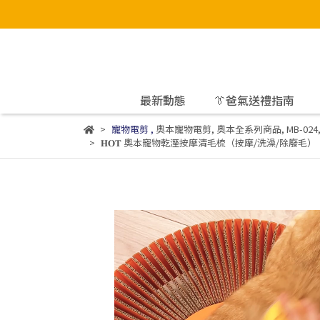
最新動態
👔爸氣送禮指南
寵物電剪
,
奧本寵物電剪
,
奧本全系列商品
,
MB-024
𝐇𝐎𝐓 奧本寵物乾溼按摩清毛梳（按摩/洗澡/除廢毛）︱