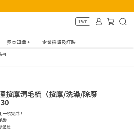
TWD
奧本知識 +
企業採購及訂製
系列
物乾溼按摩清毛梳（按摩/洗澡/除廢
30
用一梳完成！
毛髮
摩體驗