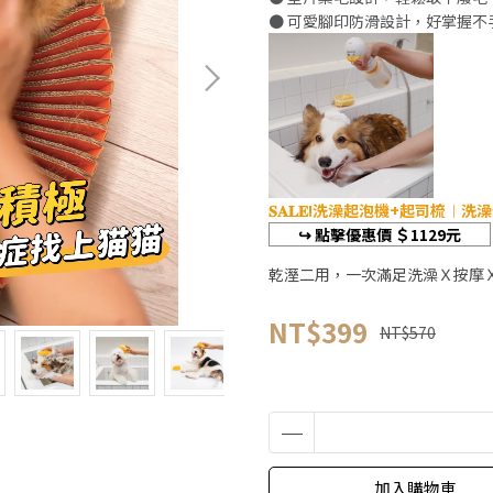
● 可愛腳印防滑設計，好掌握不
𝐒𝐀𝐋𝐄!洗澡起泡機+起司梳︱
↪︎ 點擊優惠價 ＄1129元
乾溼二用，一次滿足洗澡Ｘ按摩
NT$399
NT$570
加入購物車