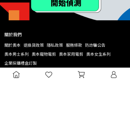
關於我們
關於奧本
退換貨政策
隱私政策
服務條款
防詐騙公告
奧本男士系列
奧本寵物電剪
奧本家用電剪
奧本女生系列
企業採購禮盒訂製
公司資訊
客服專線：(02)2907-1843︱客服時間：09:30AM~06:30PM(例假日
休息)
信箱：
service@urbaner.com.tw
昆豪企業股份有限公司︱統一編號：33778451