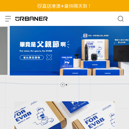
😼直送港澳✈最快隔天到！