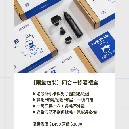
【限量包裝】四合一修容禮盒
❥ 贈設計小卡與男子圖鑑貼紙組
❥ 鼻毛/修鬍/刮鬍/修眉，一機四用
❥ 一周只要一次，鼻毛不外露
❥ 安全刀頭不刮傷扯毛，質感男必備
優惠售價 $1499
原價 $2080