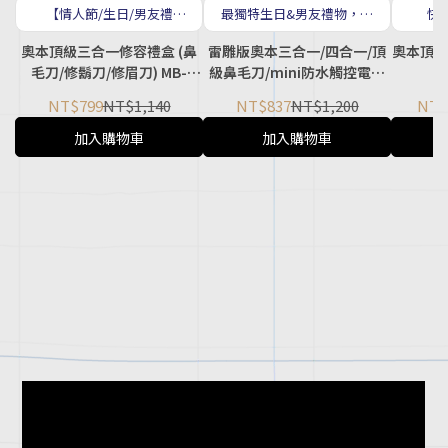
【情人節/生日/男友禮
最獨特生日&男友禮物，每
快
物】：鼻毛︱鬍鬚︱修眉~
週二、五出貨
奧本頂級三合一修容禮盒 (鼻
雷雕版奧本三合一/四合一/頂
奧本頂級
毛刀/修鬍刀/修眉刀) MB-
級鼻毛刀/mini防水觸控電鬍
980B
刀/頂級3D浮動電鬍刀 (修鼻
NT$799
NT$1,140
NT$837
NT$1,200
NT$
毛/修鬍/刮鬍/修容) （MB-
980B/MB-990/MB-041B/MB-
加入購物車
加入購物車
044B/MB-344)