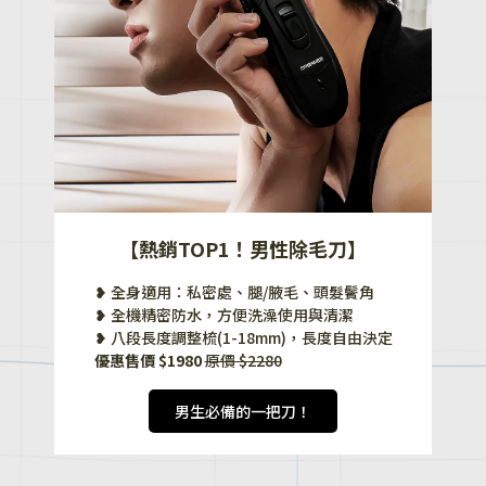
【熱銷TOP1！男性除毛刀】
❥ 全身適用：私密處、腿/腋毛、頭髮鬢角
❥ 全機精密防水，方便洗澡使用與清潔
❥ 八段長度調整梳(1-18mm)，長度自由決定
優惠售價 $1980
原價 $2280
男生必備的一把刀！