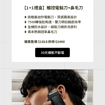
【1+1禮盒】觸控電鬍刀+鼻毛刀
❥ 挑戰最迷你電鬍刀，質感霧黑設計
❥ 7500轉強勁馬達，雙刀頭刮鬍超效率
❥ 全機防水設計，磁吸刀網拆洗便利
❥ 奧本熱銷冠軍鼻毛刀
優惠售價 $1818
原價 $2480
30天續航不斷電