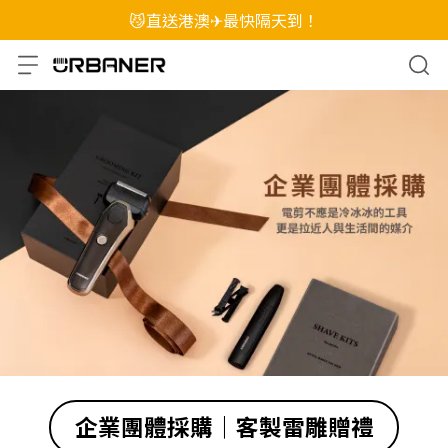
😼直送港澳✈最快隔天到！
企業團體採購｜客製雷雕贈禮