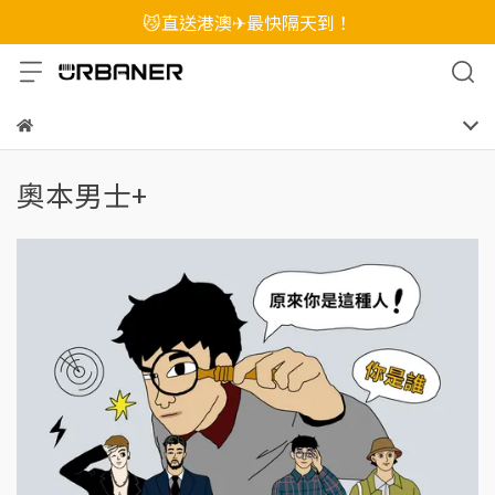
😼直送港澳✈最快隔天到！
奧本男士+