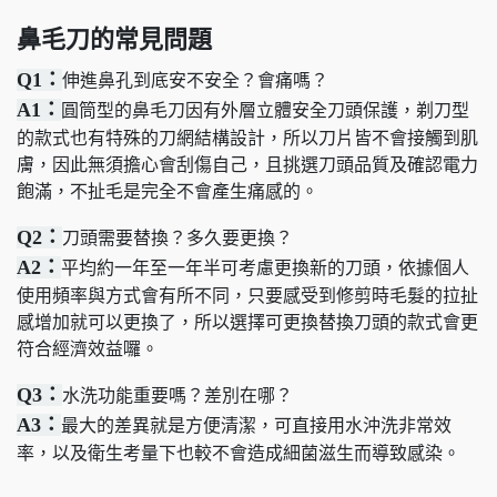
鼻毛刀的常見問題
Q1：
伸進鼻孔到底安不安全？會痛嗎？
A1：
圓筒型的鼻毛刀因有外層立體安全刀頭保護，剃刀型
的款式也有特殊的刀網結構設計，所以刀片皆不會接觸到肌
膚，因此無須擔心會刮傷自己，且挑選刀頭品質及確認電力
飽滿，不扯毛是完全不會產生痛感的。
Q2：
刀頭需要替換？多久要更換？
A2：
平均約一年至一年半可考慮更換新的刀頭，依據個人
使用頻率與方式會有所不同，只要感受到修剪時毛髮的拉扯
感增加就可以更換了，所以選擇可更換替換刀頭的款式會更
符合經濟效益囉。
Q3：
水洗功能重要嗎？差別在哪？
A3：
最大的差異就是方便清潔，可直接用水沖洗非常效
率，以及衛生考量下也較不會造成細菌滋生而導致感染。