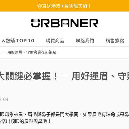
😼直送港澳✈最快隔天到！
🔥熱銷 𝗧𝗢𝗣 𝟭𝟬
購買商品
聯絡我們
銷售據點
握！— 用好運眉、守財鼻贏在起跑點
 大關鍵必掌握！— 用好運眉、
2-04
眼印象來看，眉毛與鼻子都是門大學問，如果眉毛有缺角或是鼻
得先修出順眼的眉型與鼻毛！