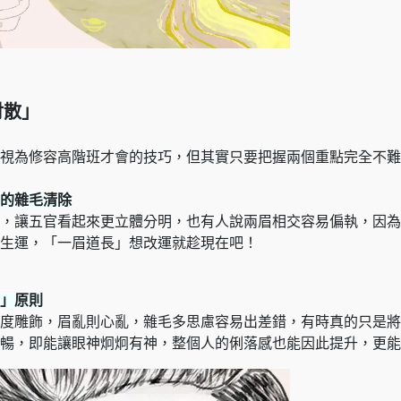
財散」
視為修容高階班才會的技巧，但其實只要把握兩個重點完全不難
的雜毛清除
，讓五官看起來更立體分明，也有人說兩眉相交容易偏執，因為
生運，「一眉道長」想改運就趁現在吧！
」原則
度雕飾，眉亂則心亂，雜毛多思慮容易出差錯，有時真的只是將
暢，即能讓眼神炯炯有神，整個人的俐落感也能因此提升，更能