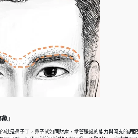
跡象」
的就是鼻子了，鼻子就如同財庫，掌管賺錢的能力與開支的調配