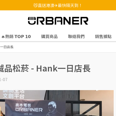
😼直送港澳✈最快隔天到！
🔥熱銷 𝗧𝗢𝗣 𝟭𝟬
購買商品
聯絡我們
銷售據點
nk一日店長
 誠品松菸 - Hank一日店長
1-07